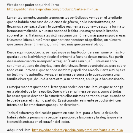
Web donde poder adquirir el libro:
https://editorialsaralejandria.com/producto/carta-a-mi-hija/
Lamentablemente, cuando leemos en los periódicos o vemos en el telediario
que ha habido otro caso de violencia de género, no lo interiorizamos, no
llegamos a pensar, a digerir lo que ellos realmente supone y de alguna forma lo
hemos normalizado. A nuestra sociedad le falta una mayor sensibilización
sobre el tema. Tratamos a las víctimas como un número más para engordar esas
frías estadísticas. Un número que no tiene nombres ni apellidos, un número
que carece de sentimientos, un número más que cae en el olvido.
Desde el principio, Lucila, se negó a que su hija Rocío fuera un número más. No
quería que se la olvidara y desde el primer día fue una de sus metas. Es a partir
de esa idea cuando se empezó a fraguar ´Carta a mi hija´ . Este es un libro
sentimental, lleno de alegrías, lleno de tristezas, lleno de anécdotas, pero sobre
todo es un libro en el que se pone nombre y apellidos a Rocío. Carta a mi hija es
un testimonio auténtico, veraz, en primera persona de lo que supone a una
familia el ver que, de un día para otro, a su hermana, a su hija la han asesinado.
La mejor manera que tiene el lector para poder leer este libro, es que se ponga
en la piel del que lo ha escrito. Que lo viva en primera persona, como si todas
las cosas que se decriben lo estuvieran ellos mismos narrando. Es así cuando se
le puede sacar el máximo partido. Es así cuando realmente se podrá vivir con
intensidad las emociones que aquí se describen.
Todo el esfuerzo y dedicación puesto en este libro, para la familia de Rocío
habrá valido la pena si una pequeña porción de la sonrisa y la alegría que ella
transmitía entrara en el corazón del lector.
Adquirir el libro:
https://editorialsaralejandria.com/producto/carta-a-mi-hija/